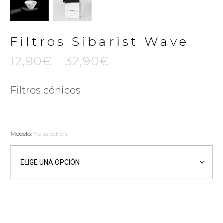
Filtros Sibarist Wave
12,90
€
-
32,90
€
Filtros cónicos
Modelo
:
No selection